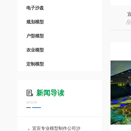
电子沙盘
规划模型
户型模型
农业模型
定制模型
新闻导读
article
宜宾专业模型制作公司沙