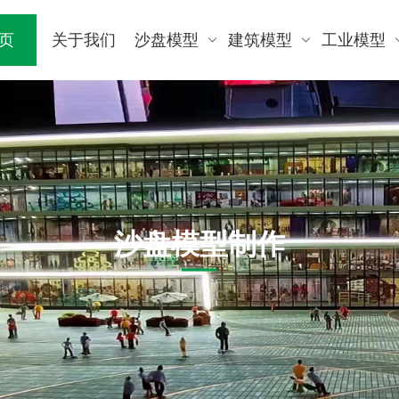
页
关于我们
沙盘模型
建筑模型
工业模型
沙盘模型制作
product