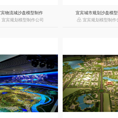
宜宾物流城沙盘模型制作
宜宾城市规划沙盘模型
宜宾规划模型制作公司
宜宾规划模型制作