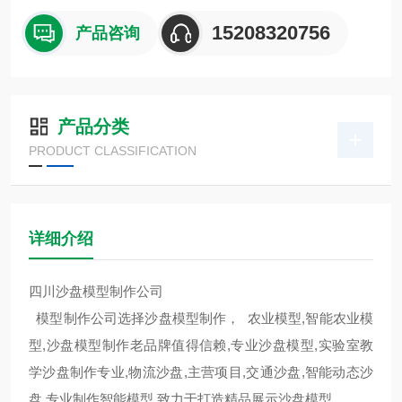
15208320756
产品咨询
产品分类
PRODUCT CLASSIFICATION
详细介绍
四川沙盘模型制作公司
模型制作公司
选择沙盘模型制作，
农业模型,智能农业模
型,
沙盘模型制作
老品牌值得信赖,专业沙盘模型,实验室教
学沙盘制作专业,物流沙盘,主营项目,交通沙盘,智能动态沙
盘,专业制作智能模型,致力于打造精品展示沙盘模型,