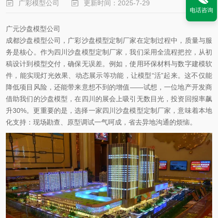
广彩模型公司
更新时间：2025-7-29
电话咨询
点击次数：3569
广元沙盘模型公司
成都沙盘模型公司
，广彩沙盘模型定制厂家在定制过程中，质量与服
务是核心。作为四川沙盘模型定制厂家，我们采用全流程把控，从初
稿设计到模型交付，确保无误差。例如，使用环保材料与数字建模软
件，能实现灯光效果、动态展示等功能，让模型“活”起来。这不仅能
降低项目风险，还能带来意想不到的增值——试想，一位地产开发商
借助我们的沙盘模型，在四川的展会上吸引无数目光，投资回报率飙
升30%。更重要的是，选择一家四川沙盘模型定制厂家，意味着本地
化支持：现场勘查、原型调试一气呵成，省去异地沟通的烦恼。