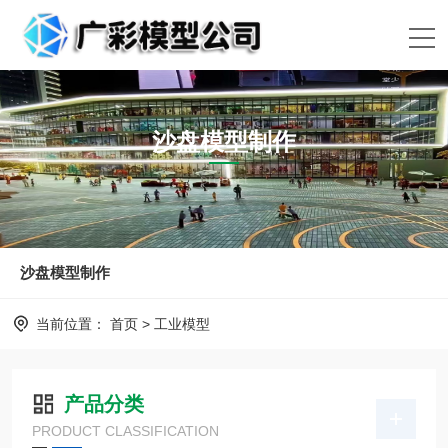
沙盘模型制作
product
沙盘模型制作
当前位置：
首页
>
工业模型
产品分类
PRODUCT CLASSIFICATION