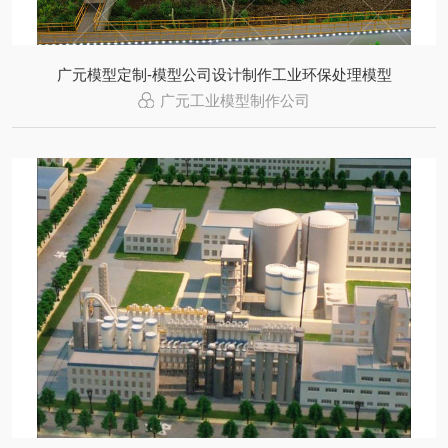
广元模型定制-模型公司设计制作工业环保处理模型
广元工业模型制作公司