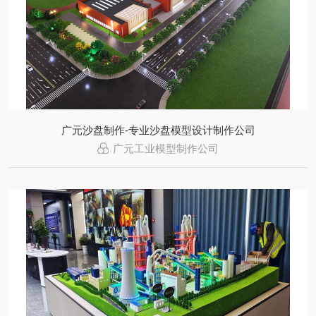
广元沙盘制作-专业沙盘模型设计制作公司
广元工业模型制作公司