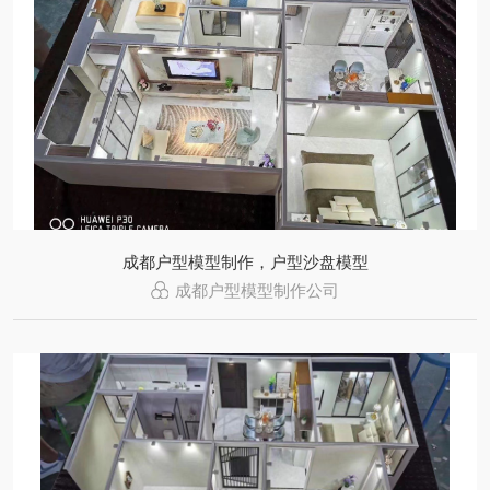
成都户型模型制作，户型沙盘模型
成都户型模型制作公司