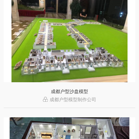
成都户型沙盘模型
成都户型模型制作公司